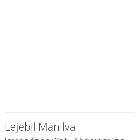
Lejebil Manilva
Levering og afhentning i Manilva - Sabinillas område. Der er