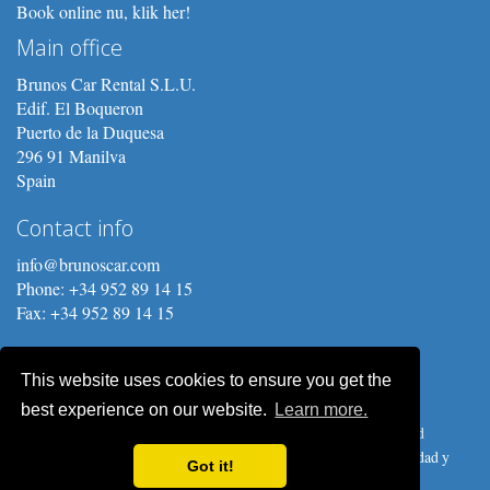
Book online nu, klik her!
Main office
Brunos Car Rental S.L.U.
Edif. El Boqueron
Puerto de la Duquesa
296 91 Manilva
Spain
Contact info
info@brunoscar.com
Phone: +34 952 89 14 15
Fax: +34 952 89 14 15
This website uses cookies to ensure you get the
best experience on our website.
Learn more.
Copyright © 2026 Brunos Car Rental S.L.U. Prices, procedures and
conditions are subject to change without notice.
Política de privacidad y
Got it!
Protección de Datos
.